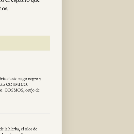
o el espacio que
mos.
ría el estomago negro y
 efecto COSMICO.
ento: COSMOS, orujo de
de la hierba, el olor de