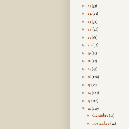
►
25
(33)
►
24
(21)
►
23
(32)
►
22
(49)
►
21
(68)
►
20
(79)
►
19
(95)
►
18
(95)
►
17
(43)
►
16
(128)
►
15
(91)
►
14
(121)
►
13
(110)
▼
12
(119)
►
diciembre
(16)
►
noviembre
(12)