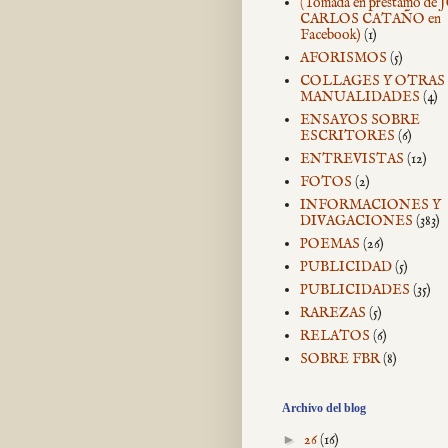
(Tomada en préstamo de
CARLOS CATAÑO en
Facebook)
(1)
AFORISMOS
(5)
COLLAGES Y OTRAS
MANUALIDADES
(4)
ENSAYOS SOBRE
ESCRITORES
(6)
ENTREVISTAS
(12)
FOTOS
(2)
INFORMACIONES Y
DIVAGACIONES
(383)
POEMAS
(26)
PUBLICIDAD
(5)
PUBLICIDADES
(35)
RAREZAS
(5)
RELATOS
(6)
SOBRE FBR
(8)
Archivo del blog
►
26
(16)