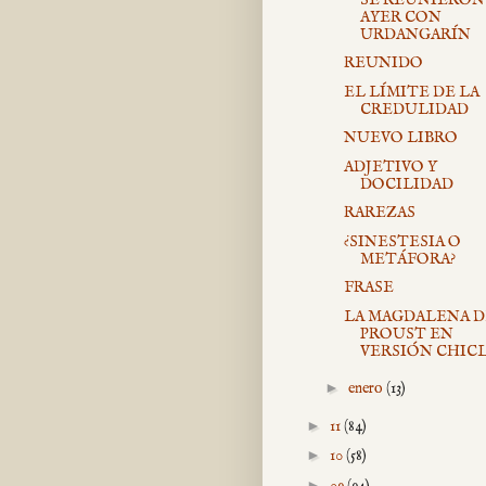
AYER CON
URDANGARÍN
REUNIDO
EL LÍMITE DE LA
CREDULIDAD
NUEVO LIBRO
ADJETIVO Y
DOCILIDAD
RAREZAS
¿SINESTESIA O
METÁFORA?
FRASE
LA MAGDALENA D
PROUST EN
VERSIÓN CHIC
►
enero
(13)
►
11
(84)
►
10
(58)
►
09
(94)