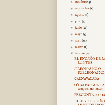
►
octubre
(14)
►
septiembre
(5)
►
agosto
(1)
►
julio
(9)
►
junio
(10)
►
mayo
(5)
►
abril
(12)
►
marzo
(8)
▼
febrero
(14)
EL ENGAÑO DE L
LENTES
¿PLEONASMO O
REPLEONASMO
CARNAVALADA
OTRA PREGUNTA 
tampoco no tanto)
PREGUNTA (o no ta
EL REY Y EL PRÍN
SE REUNIERON