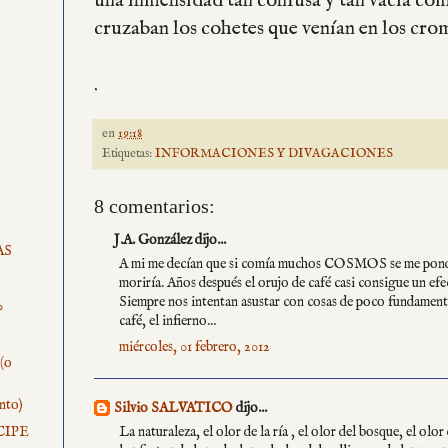
una inmensidad tan confusa y tan vacía com
cruzaban los cohetes que venían en los cro
.
en
19:18
Etiquetas:
INFORMACIONES Y DIVAGACIONES
8 comentarios:
J.A. González dijo...
AS
A mi me decían que si comía muchos COSMOS se me pond
moriría. Años después el orujo de café casi consigue un
Siempre nos intentan asustar con cosas de poco fundam
?
café, el infierno...
miércoles, 01 febrero, 2012
(o
nto)
Silvio SALVATICO
dijo...
La naturaleza, el olor de la ría , el olor del bosque, el olor 
CIPE