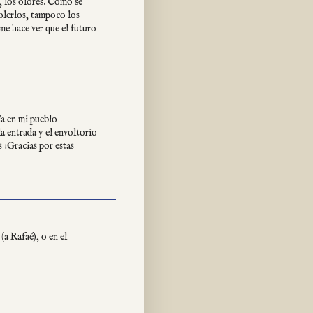
as, los olores. Como se
 olerlos, tampoco los
 me hace ver que el futuro
a en mi pueblo
la entrada y el envoltorio
s ¡Gracias por estas
(a Rafaé), o en el