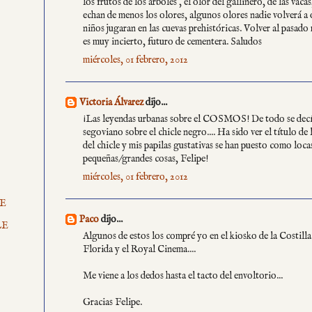
los frutos de los arboles , el olor del gallinero, de las vac
echan de menos los olores, algunos olores nadie volverá a
niños jugaran en las cuevas prehistóricas. Volver al pasado
es muy incierto, futuro de cementera. Saludos
miércoles, 01 febrero, 2012
Victoria Álvarez
dijo...
¡Las leyendas urbanas sobre el COSMOS! De todo se decí
segoviano sobre el chicle negro.... Ha sido ver el título de 
del chicle y mis papilas gustativas se han puesto como loca
pequeñas/grandes cosas, Felipe!
miércoles, 01 febrero, 2012
E
Paco
dijo...
LE
Algunos de estos los compré yo en el kiosko de la Costilla 
Florida y el Royal Cinema....
Me viene a los dedos hasta el tacto del envoltorio...
Gracias Felipe.